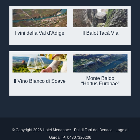
I vini della Val d’Adige
Il Balot Tacà Via
Monte Baldo
Il Vino Bianco di Soave
“Hortus Europae”
© Copyright 2026 Hotel Menapace - Pai di Torri del Benaco - Lago di
Garda | P.I 04307320236